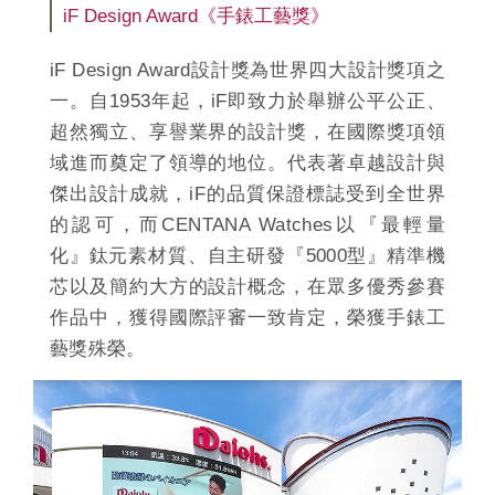
iF Design Award《手錶工藝獎》
iF Design Award設計獎為世界四大設計獎項之
一。自1953年起，iF即致力於舉辦公平公正、
超然獨立、享譽業界的設計獎，在國際獎項領
域進而奠定了領導的地位。代表著卓越設計與
傑出設計成就，iF的品質保證標誌受到全世界
的認可，而CENTANA Watches以『最輕量
化』鈦元素材質、自主研發『5000型』精準機
芯以及簡約大方的設計概念，在眾多優秀參賽
作品中，獲得國際評審一致肯定，榮獲手錶工
藝獎殊榮。